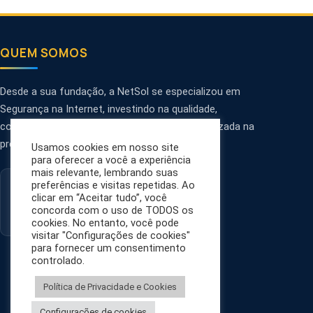
QUEM SOMOS
Desde a sua fundação, a NetSol se especializou em
Segurança na Internet, investindo na qualidade,
confiabilidade, personalização e tecnologia utilizada na
prestação de serviços.
Usamos cookies em nosso site
para oferecer a você a experiência
mais relevante, lembrando suas
preferências e visitas repetidas. Ao
clicar em “Aceitar tudo”, você
concorda com o uso de TODOS os
cookies. No entanto, você pode
visitar "Configurações de cookies"
para fornecer um consentimento
controlado.
Política de Privacidade e Cookies
Configurações de cookies