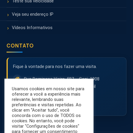
Teste sua velocidade
Veja seu endereço IP
Vídeos Informativos
CONTATO
Fique à vontade para nos fazer uma visita.
Rua Domingos Vieira, 587 – Conj. 1908
30150-242 – Belo Horizonte – MG – Brasil
Usamos cookies em nosso site para
(31) 3071-8001
oferecer a você a experiência mais
relevante, lembrando suas
contato@netsol.com.br
preferências e visitas repetidas. Ao
clicar em “Aceitar tudo”, você
concorda com o uso de TODOS os
cookies. No entanto, você pode
visitar "Configurações de cookies"
para fornecer um consentimento