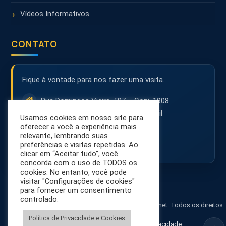
Vídeos Informativos
CONTATO
Fique à vontade para nos fazer uma visita.
Rua Domingos Vieira, 587 – Conj. 1908
30150-242 – Belo Horizonte – MG – Brasil
Usamos cookies em nosso site para
(31) 3071-8001
oferecer a você a experiência mais
relevante, lembrando suas
contato@netsol.com.br
preferências e visitas repetidas. Ao
clicar em “Aceitar tudo”, você
concorda com o uso de TODOS os
cookies. No entanto, você pode
visitar "Configurações de cookies"
para fornecer um consentimento
controlado.
© 2026 NetSol - Segurança na Internet. Todos os direitos
reservados.
Política de Privacidade e Cookies
LGPD
•
Política de Privacidade