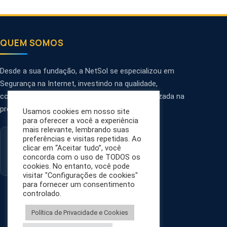
QUEM SOMOS
Desde a sua fundação, a NetSol se especializou em
Segurança na Internet, investindo na qualidade,
confiabilidade, personalização e tecnologia utilizada na
prestação de serviços.
Usamos cookies em nosso site
para oferecer a você a experiência
mais relevante, lembrando suas
preferências e visitas repetidas. Ao
clicar em “Aceitar tudo”, você
concorda com o uso de TODOS os
cookies. No entanto, você pode
visitar "Configurações de cookies"
para fornecer um consentimento
controlado.
Política de Privacidade e Cookies