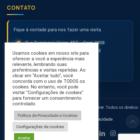
CONTATO
Fique à vontade para nos fazer uma visita.
Rua Domingos Vieira, 587 – Conj. 1908
30150-242 – Belo Horizonte – MG – Brasil
Usamos cookies em nosso site para
(31) 3071-8001
oferecer a você a experiência mais
relevante, lembrando suas
contato@netsol.com.br
preferências e visitas repetidas. Ao
clicar em “Aceitar tudo”, você
concorda com o uso de TODOS os
cookies. No entanto, você pode
visitar "Configurações de cookies"
para fornecer um consentimento
controlado.
© 2026 NetSol - Segurança na Internet. Todos os direitos
reservados.
Política de Privacidade e Cookies
LGPD
•
Política de Privacidade
Configurações de cookies
Aceitar