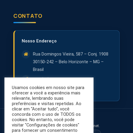
CONTATO
Rua Domingos Vieira, 587 – Conj. 1908
30150-242 – Belo Horizonte – MG –
Brasil
+55 (31) 3071-8001
Usamos cookies em nosso site para
contato@netsol.com.br
oferecer a você a experiência mais
relevante, lembrando suas
preferências e visitas repetidas. Ao
clicar em “Aceitar tudo”, você
concorda com o uso de TODOS os
cookies. No entanto, você pode
visitar "Configurações de cookies"
© 2026 NetSol - Segurança na Internet.
para fornecer um consentimento