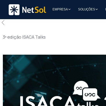
EMPRESA
SOLUÇÕES
3ª edição ISACA Talks