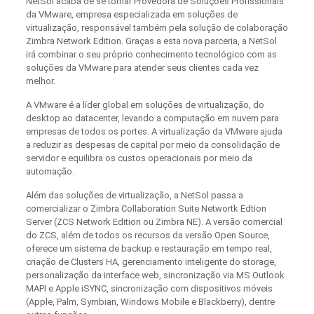
NetSol acaba de se tornar Provedora de Soluções Profissionais
da VMware, empresa especializada em soluções de
virtualização, responsável também pela solução de colaboração
Zimbra Network Edition. Graças a esta nova parceria, a NetSol
irá combinar o seu próprio conhecimento tecnológico com as
soluções da VMware para atender seus clientes cada vez
melhor.
A VMware é a líder global em soluções de virtualização, do
desktop ao datacenter, levando a computação em nuvem para
empresas de todos os portes. A virtualização da VMware ajuda
a reduzir as despesas de capital por meio da consolidação de
servidor e equilibra os custos operacionais por meio da
automação.
Além das soluções de virtualização, a NetSol passa a
comercializar o Zimbra Collaboration Suite Networtk Edtion
Server (ZCS Network Edition ou Zimbra NE). A versão comercial
do ZCS, além de todos os recursos da versão Open Source,
oferece um sistema de backup e restauração em tempo real,
criação de Clusters HA, gerenciamento inteligente do storage,
personalização da interface web, sincronização via MS Outlook
MAPI e Apple iSYNC, sincronização com dispositivos móveis
(Apple, Palm, Symbian, Windows Mobile e Blackberry), dentre