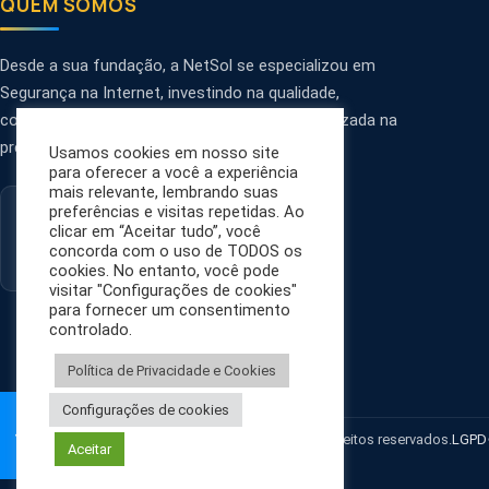
QUEM SOMOS
Desde a sua fundação, a NetSol se especializou em
Segurança na Internet, investindo na qualidade,
confiabilidade, personalização e tecnologia utilizada na
prestação de serviços.
Usamos cookies em nosso site
para oferecer a você a experiência
mais relevante, lembrando suas
preferências e visitas repetidas. Ao
clicar em “Aceitar tudo”, você
concorda com o uso de TODOS os
cookies. No entanto, você pode
visitar "Configurações de cookies"
para fornecer um consentimento
controlado.
Política de Privacidade e Cookies
Configurações de cookies
© 2026 NetSol - Segurança na Internet. Todos os direitos reservados.
LGPD
Aceitar