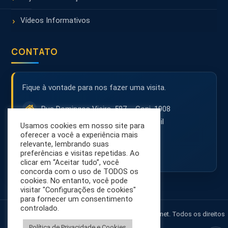
Vídeos Informativos
CONTATO
Fique à vontade para nos fazer uma visita.
Rua Domingos Vieira, 587 – Conj. 1908
30150-242 – Belo Horizonte – MG – Brasil
Usamos cookies em nosso site para
(31) 3071-8001
oferecer a você a experiência mais
relevante, lembrando suas
contato@netsol.com.br
preferências e visitas repetidas. Ao
clicar em “Aceitar tudo”, você
concorda com o uso de TODOS os
cookies. No entanto, você pode
visitar "Configurações de cookies"
para fornecer um consentimento
controlado.
© 2026 NetSol - Segurança na Internet. Todos os direitos
reservados.
Política de Privacidade e Cookies