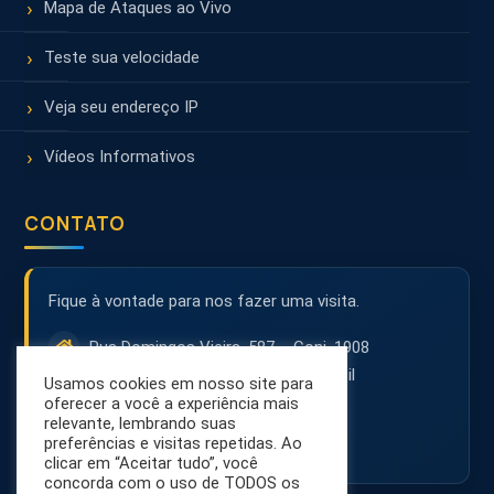
Mapa de Ataques ao Vivo
Teste sua velocidade
Veja seu endereço IP
Vídeos Informativos
CONTATO
Fique à vontade para nos fazer uma visita.
Rua Domingos Vieira, 587 – Conj. 1908
30150-242 – Belo Horizonte – MG – Brasil
Usamos cookies em nosso site para
(31) 3071-8001
oferecer a você a experiência mais
relevante, lembrando suas
contato@netsol.com.br
preferências e visitas repetidas. Ao
clicar em “Aceitar tudo”, você
concorda com o uso de TODOS os