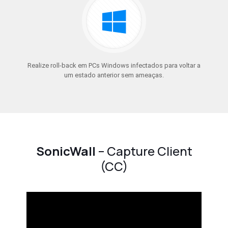
Realize roll-back em PCs Windows infectados para voltar a
um estado anterior sem ameaças.
SonicWall
– Capture Client
(CC)