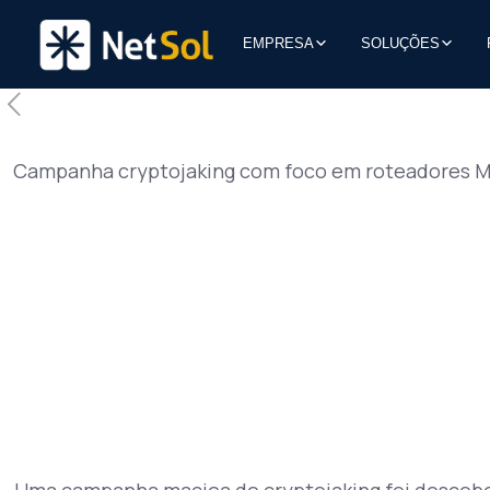
EMPRESA
SOLUÇÕES
Campanha cryptojaking com foco em roteadores Mi
Uma campanha maciça de cryptojaking foi descober