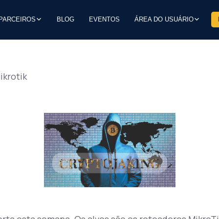
PARCEIROS
BLOG
EVENTOS
ÁREA DO USUÁRIO
krotik
ta esta semana. Os alvos são os roteadores MikroT