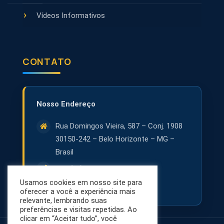
Vídeos Informativos
CONTATO
Rua Domingos Vieira, 587 – Conj. 1908
30150-242 – Belo Horizonte – MG –
Brasil
+55 (31) 3071-8001
Usamos cookies em nosso site para
contato@netsol.com.br
oferecer a você a experiência mais
relevante, lembrando suas
preferências e visitas repetidas. Ao
clicar em “Aceitar tudo”, você